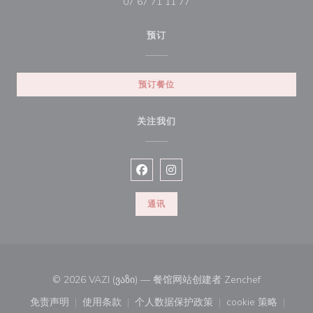
07 67 71 11 77
预订
预订餐位
关注我们
Facebook ((在新窗口中打开))
Instagram ((在新窗口中打开))
通讯
((在新窗口中
© 2026 VAZI (ვაზი) — 餐馆网站创建者
Zenchef
免责声明
使用条款
个人数据保护政策
cookie 策略
((在新窗口中打开))
((在新窗口中打开))
((在新窗口中打开))
((在新窗口中